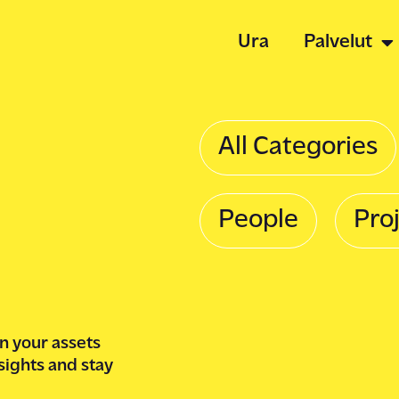
Ura
Palvelut
Työpaikat
All Categories
Palvelut
People
Pro
Tietoa me
n your assets
Uutiset ja 
sights and stay