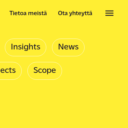
Tietoa meistä
Ota yhteyttä
Insights
News
jects
Scope
istä
artikkelit