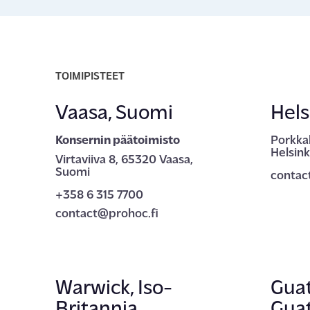
TOIMIPISTEET
Vaasa, Suomi
Hels
Konsernin päätoimisto
Porkkal
Helsink
Virtaviiva 8, 65320 Vaasa,
Suomi
contac
+358 6 315 7700
contact@prohoc.fi
Warwick, Iso-
Guat
Britannia
Gua