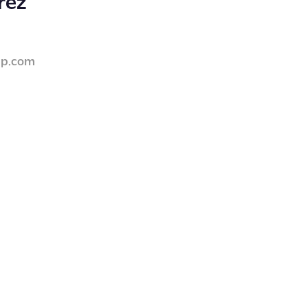
rez
up.com