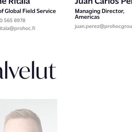
e Ritala
Juan Carlos Pé
f Global Field Service
Managing Director,
Americas
0 565 8978
juan.perez@prohocgro
itala@prohoc.fi
lvelut