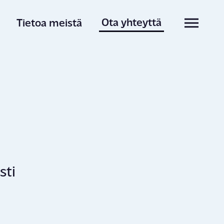
Ota yhteyttä
Tietoa meistä
istä
sti
artikkelit