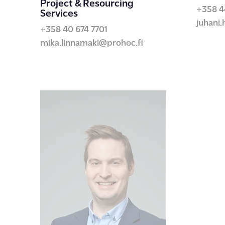
Project & Resourcing
+358 4
Services
juhani
+358 40 674 7701
mika.linnamaki@prohoc.fi