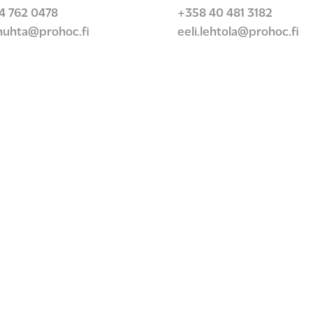
4 762 0478
+358 40 481 3182
.huhta@prohoc.fi
eeli.lehtola@prohoc.fi