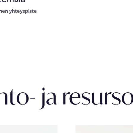
inen yhteyspiste
hto- ja resurso