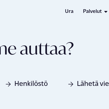
Ura
Palvelut
Työpaikat
me auttaa?
Palvelut
Tietoa me
Henkilöstö
Lähetä vie
Uutiset ja 