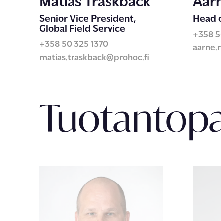
Matias Träskbäck
Aarn
Senior Vice President,
Head o
Global Field Service
+358 5
+358 50 325 1370
aarne.r
matias.traskback@prohoc.fi
Tuotantopa