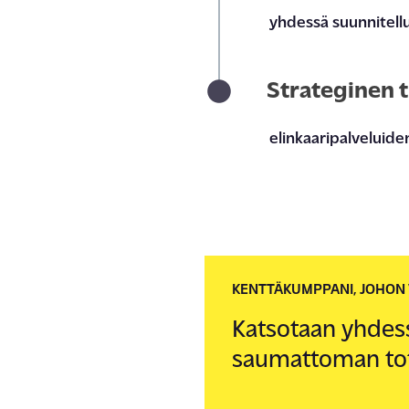
yhdessä suunnitellu
Strateginen t
elinkaaripalvelu
ide
KENTTÄKUMPPANI, JOHON 
Katsotaan yhdes
saumattoman tot