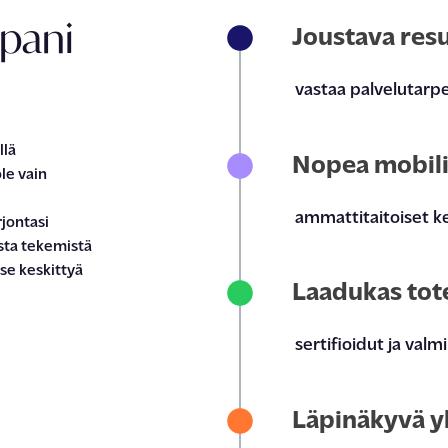
pani
Joustava resu
vastaa
palvelutarp
llä
Nopea mobili
le vain
ammattitaitoiset k
rjonta
si
sta tekemistä
tse
keskittyä
Laadukas tot
sertifioidut ja valm
Läpinäkyvä y