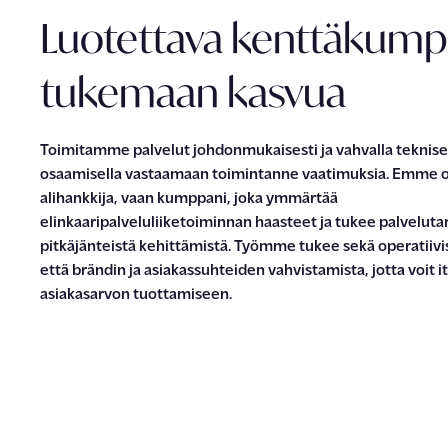
Luotettava kenttäkump
tukemaan kasvua
Toimitamme palvelut johdonmukaisesti ja
vahvalla
teknise
osaamisella
vastaamaan toiminta
nne
vaatimuksia. Emme o
alihankkija, vaan kumppani, joka ymmärtää
elinkaaripalveluliiketoiminnan haasteet ja tukee palveluta
pitkäjänteistä kehittämistä. Työmme tukee sekä operatiivi
että brändi
n
ja asiakassuhteide
n
vahvistamista, jotta voit
i
asiak
as
arvon tuottamiseen.