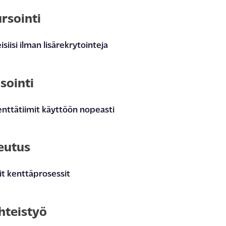
rsointi
e
i
s
iisi
ilman
lisärekrytointeja
sointi
enttätiimit käyttöön nopeasti
eutus
iit kenttäprosessit
hteistyö