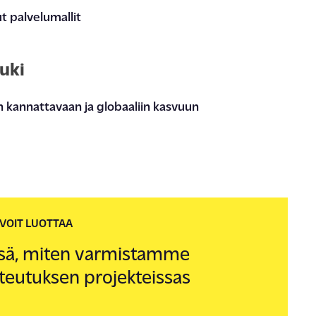
t palvelumallit
uki
n
kannattava
an ja globaaliin
kasvu
un
VOIT LUOTTAA
sä
, miten v
armistamme
eutuksen projekteissas