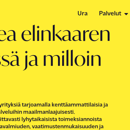
Ura
Palvelut
ea elinkaaren
Työpaikat
sä ja milloin
Palvelut
Tietoa me
rityksiä tarjoamalla kenttäammattilaisia ja
lveluihin maailmanlaajuisesti.
Uutiset ja 
ittava
sti
lyhytaikaisista toimeksiannoista
tavalmiuden, vaatimustenmukaisuuden ja