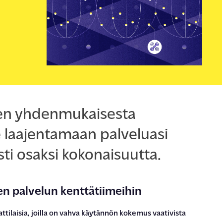
ENSKA
uen yhdenmukaisesta
e laajentamaan palveluasi
ti osaksi kokonaisuutta.
en palvelun kenttätiimeihin
tilaisia, joilla on vahva käytännön kokemus vaativista