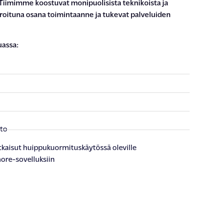
ä. Tiimimme koostuvat
monipuolisista
teknikoista ja
groituna osana toimintaa
nne
ja tukevat palvelu
iden
assa:
t
ito
tkaisut huippukuormituskäytössä oleville
hore-sovelluksiin