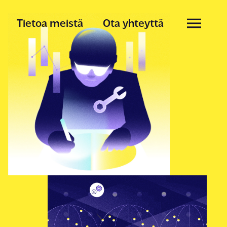
Tietoa meistä
Ota yhteyttä
istä
artikkelit