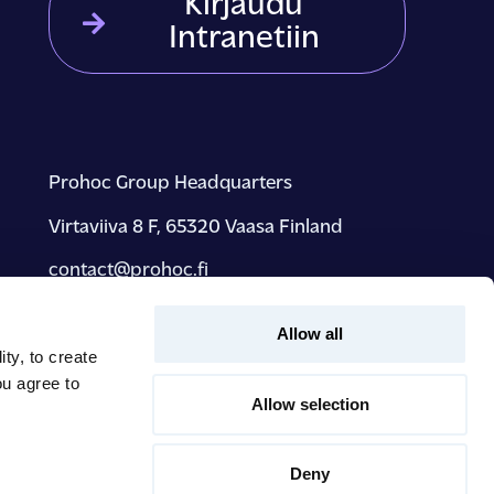
Kirjaudu
Intranetiin
Prohoc Group Headquarters
Virtaviiva 8 F, 65320 Vaasa Finland
contact@prohoc.fi
Allow all
ty, to create
Sijainnit & yhteystiedot
ou agree to
Allow selection
Tietosuojakäytäntö
Deny