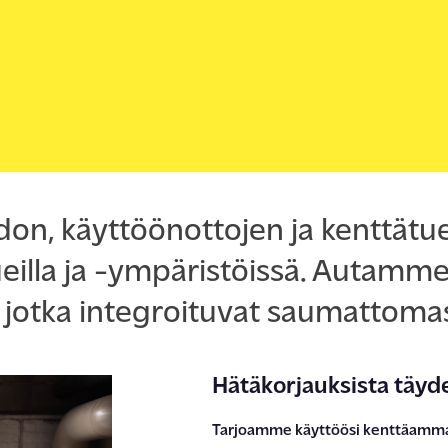
ENGLISH
SUOMI
SV
n, käyttöönottojen ja kenttät
ueilla ja -ympäristöissä. Autamm
, jotka integroituvat saumattomas
Hätäkorjauksista täyd
Tarjoamme
käyttöösi kenttäammat