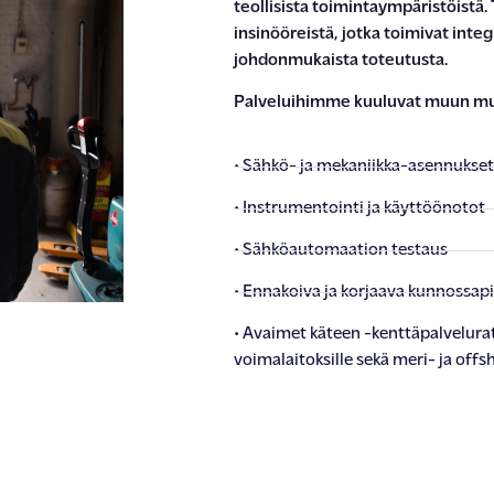
teollisista toimintaympäristöist
insinööreistä
,
jotka toimivat inte
johdonmukaista toteutusta.
Palveluihimme kuuluvat muun mu
• Sähkö- ja mekaniikka-asennukse
• Instrumentointi ja käyttöönotot
• Sähköautomaation testaus
• Ennakoiva ja korjaava kunnossap
• Avaimet käteen -kenttäpalvelura
voimalaitoksille sekä meri- ja offs