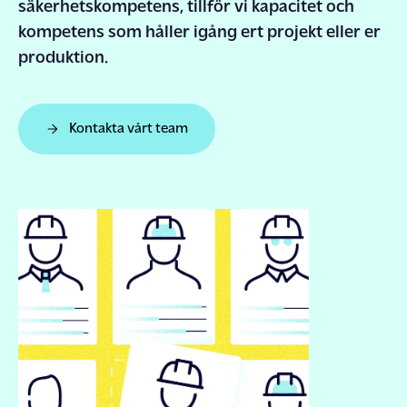
säkerhetskompetens
,
tillför
vi
kapacitet
och
kompetens
som
håller
igång
ert
projekt
eller
er
ENGLISH
SUOMI
SVENSKA
produktion
.
Kontakta vårt team