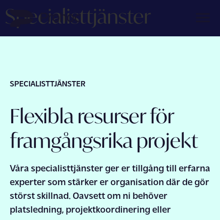
Specialisttjänster
Karriär
SPECIALISTTJÄNSTER
Tjänster
Flexibla resurser för
Om oss
framgångsrika projekt
Kontakta oss
Våra
specialisttjänster
ger
er
tillgång
till
erfarna
experter
som
stärker
er
organisation
där
de
gör
störst
skillnad
.
Oavsett
om
ni
behöver
platsledning
,
projektkoordinering
eller