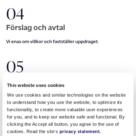
04
Förslag och avtal
Vi enas om villkor och fastställer uppdraget.
05
Uppstart
This website uses cookies
We use cookies and similar technologies on the website
Våra specialister blir en del av
er
t team och arbetar under
to understand how you use the website, to optimize its
er
ledning. Vi finns med och är tillgängliga genom hela
functionality, to create more valuable user experiences
samarbetet.
for you, and to keep our website safe and functional. By
clicking the Accept all button, you agree to the use of
cookies. Read the site's
privacy statement.