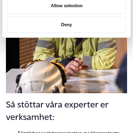
kvalitets
kompetens
som stärker
kritiska faser I
er
Allow selection
tillverkningsprocess.
Deny
Så stöttar våra experter er
verksamhet: