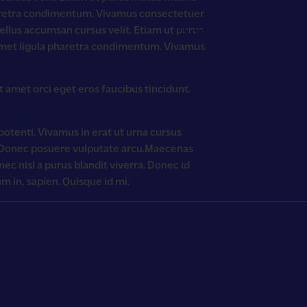
pharetra condimentum. Vivamus consectetuer
Careers
Service
sellus accumsan cursus velit. Etiam ut purus
t amet ligula pharetra condimentum. Vivamus
Careers
t amet orci eget eros faucibus tincidunt.
otenti. Vivamus in erat ut urna cursus
. Donec posuere vulputate arcu.Maecenas
Services
nec nisl a purus blandit viverra. Donec id
um in, sapien. Quisque id mi.
About Us
Get in to