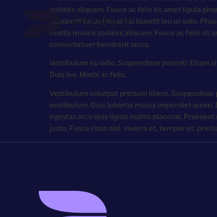
sodales aliquam. Fusce ac felis sit amet ligula 
hendrerit lacus.Phasellus blandit leo ut odio. Pha
mattis mauris sodales aliquam. Fusce ac felis si
consectetuer hendrerit lacus.
Vestibulum eu odio. Suspendisse potenti. Etiam si
Duis leo. Morbi ac felis.
Vestibulum volutpat pretium libero. Suspendisse p
vestibulum. Duis lobortis massa imperdiet quam
egestas arcu quis ligula mattis placerat. Praesent 
justo. Fusce risus nisl, viverra et, tempor et, preti